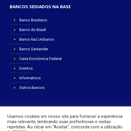
BANCOS SEDIADOS NA BASE
Banco Bradesco
Banco do Brasil
Banco Itaú Unibanco
Banco Santander
Caixa Econômica Federal
Eventos
Informativos
Outros Bancos
Usamos cookies em nosso site para fornecer a experiência
mais relevante, lembrando suas preferências e visitas
repetidas. Ao clicar em “Aceitar”, concorda com a utilização
© 2025 SEEB Laguna. Todos os Direitos Reservados.