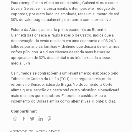
Para exemplificar o efeito ao consumidor, Galassi citou a carne
bovina. Se estiver na cesta isenta, o item pode ter redução de
impostos; por outro lado, na ampliada, teria um aumento de até
30% do valor pago atualmente, de acordo com o executivo.
Estudo da Abras, assinado pelos economistas Roberto
Giannetti da Fonseca e Paulo Rabello de Castro, indica que a
desoneração da cesta resultará em uma economia de R$ 26,3
bilhões por ano às famílias – dinheiro que deixará de entrar nos
cofres públicos. As duas classes de renda mais baixas se
apropriariam de 32% desse total e as três faixas da classe
média, 57%.
Os números se contrapõem a um levantamento elaborado pelo
Tribunal de Contas da União (TCU) e entregue ao relator da
reforma no Senado, Eduardo Braga. No documento, a Corte
afirma que a isenção da cesta terá custo bilionário e beneficiará
mais os ricos que os pobres. E aponta o cashback ou o
incremento do Bolsa Família como alternativas. (Fonte: O dia).
Compartilhar:
ARTIGOS RELACIONADOS