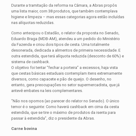
Durante a tramitação da reforma na Câmara, a Abras propôs
uma lista maior, com 38 produtos, que também contemplava
higiene e limpeza – mas essas categorias agora estão incluídas
nas alíquotas reduzidas.
Como antecipou o Estadão, o relator da proposta no Senado,
Eduardo Braga (MDB-AM), atendeu a um pedido do Ministério
da Fazenda e criou dois tipos de cesta. Uma totalmente
desonerada, dedicada a alimentos de primeira necessidade. E
outra estendida, que terá alíquota reduzida (desconto de 60%) e
sistema de cashback.
O objetivo foi tentar “fechar a porteira” a excessos, haja vista
que cestas básicas estaduais contemplam itens extremamente
diversos, como capacete e pão de queijo. O desenho, no
entanto, gera preocupações no setor supermercadista, que já
antevê embates na leis complementares.
“Não nos opomos (ao parecer do relator no Senado). O único
temor é o seguinte: Como haverá cashback em cima da cesta
estendida, que se tire o máximo de produtos da isenta para
passar à estendida”, diz o presidente da Abras.
Carne bovina