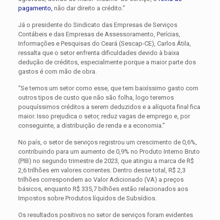
pagamento,
não dar direito a crédito.”
Já o presidente do Sindicato das Empresas de Serviços
Contábeis e das Empresas de Assessoramento, Perícias,
Informações e Pesquisas do Ceará (Sescap-CE), Carlos Átila,
ressalta que o setor enfrenta dificuldades devido à baixa
dedução de créditos, especialmente porque a maior parte dos
gastos é com mão de obra.
“Se temos um setor como esse, que tem baixíssimo gasto com
outros tipos de custo que não são folha, logo teremos
pouquíssimos créditos a serem deduzidos e a alíquota final fica
maior. Isso prejudica o setor, reduz vagas de emprego e, por
conseguinte, a distribuição de renda e a economia.”
No país, o setor de serviços registrou um crescimento de 0,6%,
contribuindo para um aumento de 0,9% no Produto Interno Bruto
(PIB) no segundo trimestre de 2023, que atingiu a marca de R$
2,6 trilhões em valores correntes. Dentro desse total, R$ 2,3
trilhões correspondem ao Valor Adicionado (VA) a preços
básicos, enquanto R$ 335,7 bilhões estão relacionados aos
Impostos sobre Produtos líquidos de Subsídios.
Os resultados positivos no setor de serviços foram evidentes