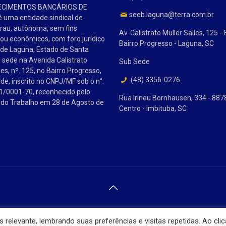
ECIMENTOS BANCÁRIOS DE
seeb.laguna@terra.com.br
 uma entidade sindical de
grau, autônoma, sem fins
Av. Calistrato Muller Salles, 125 
 ou econômicos, com foro jurídico
Bairro Progresso - Laguna, SC
 de Laguna, Estado de Santa
e sede na Avenida Calistrato
Sub Sede
les, nº. 125, no Bairro Progresso,
(48) 3356-0276
de, inscrito no CNPJ/MF sob o n°.
1/0001-70, reconhecido pelo
Rua Irineu Bornhausen, 334 - 88
o do Trabalho em 28 de Agosto de
Centro - Imbituba, SC
© 2025 SEEB Laguna. Todos os Direitos Reservados.
relevante, lembrando suas preferências e visitas repetidas. Ao clic
Desenvolvido por
Mitweb Agência Digital