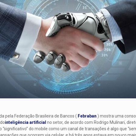
da pela Federação Brasileira de Bancos (
Febraban
) mostra uma consol
ndo
inteligência artificial
no setor, de acordo com Rodrigo Mulinari, dire
 “significativo” do mobile como um canal de transações é algo que “se
 transações que ocorrem via celular, e há três anos estava em pouco mai