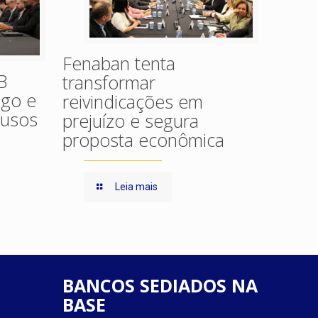
Fenaban tenta
B
transformar
ego e
reivindicações em
busos
prejuízo e segura
proposta econômica
Leia mais
BANCOS SEDIADOS NA
BASE