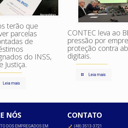
s terão que
CONTEC leva ao B
ver parcelas
pressão por empr
ntadas de
proteção contra a
éstimos
digitais.
gnados do INSS,
 Justiça.
Leia mais
Leia mais
E NÓS
CONTATO
CATO DOS EMPREGADOS EM
(48) 3513-3721