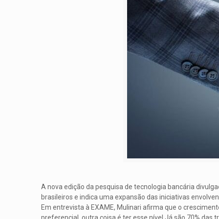
A nova edição da pesquisa de tecnologia bancária divulga
brasileiros e indica uma expansão das iniciativas envolve
Em entrevista à EXAME, Mulinari afirma que o crescimento
preferencial, outra coisa é ter esse nível.Já são 70% das