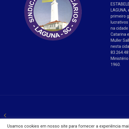
ESTABEL
LAGUNA, é
primeiro 
lucrativos
na cidade
Catarina 
Muller Sal
nesta cida
83.264.48
Ministéri
1960.
Usamos cookies em nosso site para fornecer a experiência mais 