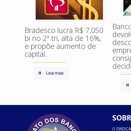
Banco
Bradesco lucra R$ 7,050
devol
bi no 2º tri, alta de 16%,
desco
e propõe aumento de
empr
capital.
consi
decide
Leia mais
SOBR
O SINDI