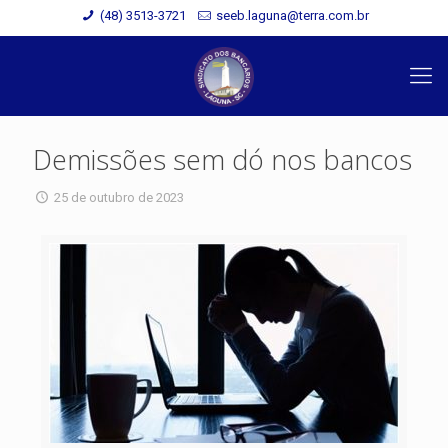
(48) 3513-3721
seeb.laguna@terra.com.br
Demissões sem dó nos bancos
25 de outubro de 2023