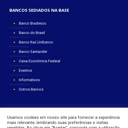
BANCOS SEDIADOS NA BASE
Banco Bradesco
Banco do Brasil
Banco Itaú Unibanco
Banco Santander
Caixa Econômica Federal
Eventos
Informativos
Outros Bancos
Usamos cookies em nosso site para fornecer a experiência
mais relevante, lembrando suas preferências e visitas
repetidas. Ao clicar em “Aceitar”, concorda com a utilização