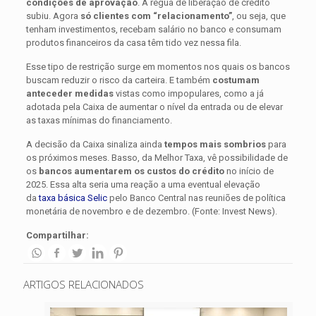
condições de aprovação
. A régua de liberação de crédito
subiu. Agora
só clientes com “relacionamento”
, ou seja, que
tenham investimentos, recebam salário no banco e consumam
produtos financeiros da casa têm tido vez nessa fila.
Esse tipo de restrição surge em momentos nos quais os bancos
buscam reduzir o risco da carteira. E também
costumam
anteceder medidas
vistas como impopulares, como a já
adotada pela Caixa de aumentar o nível da entrada ou de elevar
as taxas mínimas do financiamento.
A decisão da Caixa sinaliza ainda
tempos mais sombrios
para
os próximos meses. Basso, da Melhor Taxa, vê possibilidade de
os
bancos aumentarem os custos do crédito
no início de
2025. Essa alta seria uma reação a uma eventual elevação
da
taxa básica Selic
pelo Banco Central nas reuniões de política
monetária de novembro e de dezembro. (Fonte: Invest News).
Compartilhar:
ARTIGOS RELACIONADOS