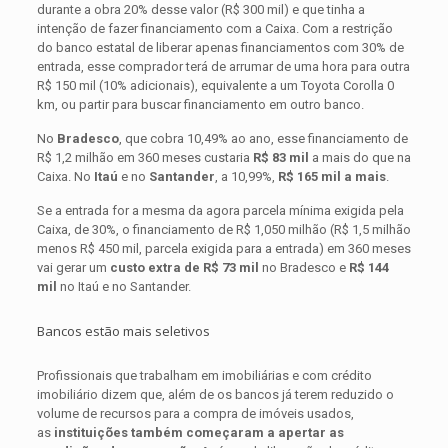
durante a obra 20% desse valor (R$ 300 mil) e que tinha a
intenção de fazer financiamento com a Caixa. Com a restrição
do banco estatal de liberar apenas financiamentos com 30% de
entrada, esse comprador terá de arrumar de uma hora para outra
R$ 150 mil (10% adicionais), equivalente a um Toyota Corolla 0
km, ou partir para buscar financiamento em outro banco.
No
Bradesco
, que cobra 10,49% ao ano, esse financiamento de
R$ 1,2 milhão em 360 meses custaria
R$ 83 mil
a mais do que na
Caixa. No
Itaú
e no
Santander
, a 10,99%,
R$ 165 mil a mais
.
Se a entrada for a mesma da agora parcela mínima exigida pela
Caixa, de 30%, o financiamento de R$ 1,050 milhão (R$ 1,5 milhão
menos R$ 450 mil, parcela exigida para a entrada) em 360 meses
vai gerar um
custo extra de R$ 73 mil
no Bradesco e
R$ 144
mil
no Itaú e no Santander.
Bancos estão mais seletivos
Profissionais que trabalham em imobiliárias e com crédito
imobiliário dizem que, além de os bancos já terem reduzido o
volume de recursos para a compra de imóveis usados,
as
instituições também começaram a apertar as