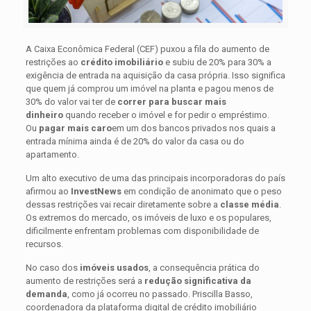
A Caixa Econômica Federal (CEF) puxou a fila do aumento de
restrições ao
crédito imobiliário
e subiu de 20% para 30% a
exigência de entrada na aquisição da casa própria. Isso significa
que quem já comprou um imóvel na planta e pagou menos de
30% do valor vai ter de
correr para buscar mais
dinheiro
quando receber o imóvel e for pedir o empréstimo.
Ou
pagar mais caro
em um dos bancos privados nos quais a
entrada mínima ainda é de 20% do valor da casa ou do
apartamento.
Um alto executivo de uma das principais incorporadoras do país
afirmou ao
InvestNews
em condição de anonimato que o peso
dessas restrições vai recair diretamente sobre a
classe média
.
Os extremos do mercado, os imóveis de luxo e os populares,
dificilmente enfrentam problemas com disponibilidade de
recursos.
No caso dos
imóveis usados
, a consequência prática do
aumento de restrições será a
redução significativa da
demanda
, como já ocorreu no passado. Priscilla Basso,
coordenadora da plataforma digital de crédito imobiliário