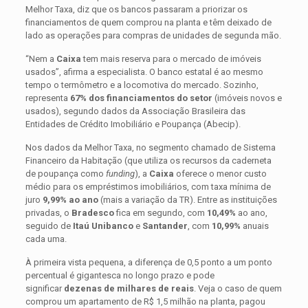
Melhor Taxa, diz que os bancos passaram a priorizar os
financiamentos de quem comprou na planta e têm deixado de
lado as operações para compras de unidades de segunda mão.
“Nem a
Caixa
tem mais reserva para o mercado de imóveis
usados”, afirma a especialista. O banco estatal é ao mesmo
tempo o termômetro e a locomotiva do mercado. Sozinho,
representa
67% dos financiamentos do setor
(imóveis novos e
usados), segundo dados da Associação Brasileira das
Entidades de Crédito Imobiliário e Poupança (Abecip).
Nos dados da Melhor Taxa, no segmento chamado de Sistema
Financeiro da Habitação (que utiliza os recursos da caderneta
de poupança como
funding
), a
Caixa
oferece o menor custo
médio para os empréstimos imobiliários, com taxa mínima de
juro
9,99% ao ano
(mais a variação da TR). Entre as instituições
privadas, o
Bradesco
fica em segundo, com
10,49%
ao ano,
seguido de
Itaú Unibanco
e
Santander
, com
10,99%
anuais
cada uma.
À primeira vista pequena, a diferença de 0,5 ponto a um ponto
percentual é gigantesca no longo prazo e pode
significar
dezenas de milhares de reais
. Veja o caso de quem
comprou um apartamento de R$ 1,5 milhão na planta, pagou