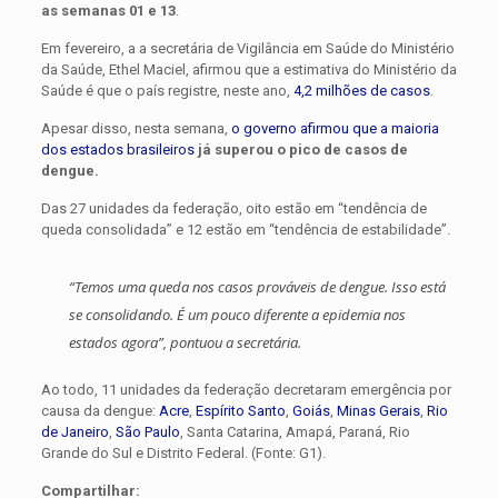
as semanas 01 e 13
.
Em fevereiro, a a secretária de Vigilância em Saúde do Ministério
da Saúde, Ethel Maciel, afirmou que a estimativa do Ministério da
Saúde é que o país registre, neste ano,
4,2 milhões de casos
.
Apesar disso, nesta semana,
o governo afirmou que a maioria
dos estados brasileiros
já superou o pico de casos de
dengue.
Das 27 unidades da federação, oito estão em “tendência de
queda consolidada” e 12 estão em “tendência de estabilidade”.
“Temos uma queda nos casos prováveis de dengue. Isso está
se consolidando. É um pouco diferente a epidemia nos
estados agora”, pontuou a secretária.
Ao todo, 11 unidades da federação decretaram emergência por
causa da dengue:
Acre
,
Espírito Santo
,
Goiás
,
Minas Gerais
,
Rio
de Janeiro
,
São Paulo
, Santa Catarina, Amapá, Paraná, Rio
Grande do Sul e Distrito Federal. (Fonte: G1).
Compartilhar: