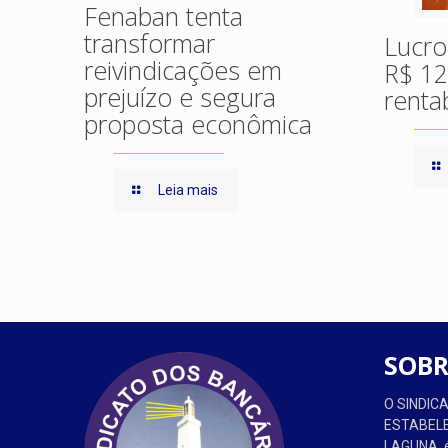
Fenaban tenta
transformar
Lucro
reivindicações em
R$ 12
prejuízo e segura
renta
proposta econômica
Leia mais
SOBR
O SINDI
ESTABEL
LAGUNA, é