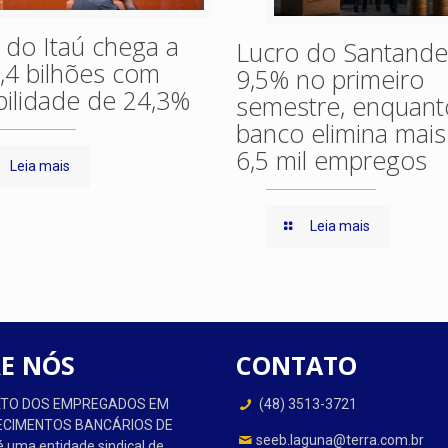
 do Itaú chega a
Lucro do Santander
,4 bilhões com
9,5% no primeiro
bilidade de 24,3%
semestre, enquant
banco elimina mais
6,5 mil empregos
Leia mais
Leia mais
E NÓS
CONTATO
CATO DOS EMPREGADOS EM
(48) 3513-3721
ECIMENTOS BANCÁRIOS DE
seeb.laguna@terra.com.br
 uma entidade sindical de